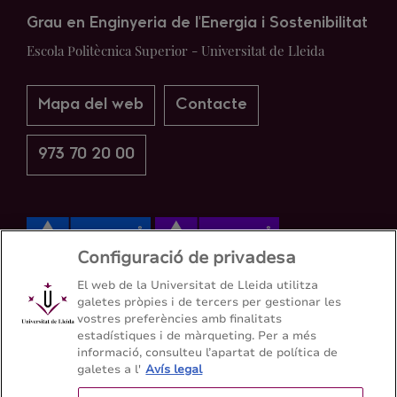
Grau en Enginyeria de l'Energia i Sostenibilitat
Escola Politècnica Superior - Universitat de Lleida
Mapa del web
Contacte
973 70 20 00
Configuració de privadesa
El web de la Universitat de Lleida utilitza
galetes pròpies i de tercers per gestionar les
vostres preferències amb finalitats
estadístiques i de màrqueting. Per a més
informació, consulteu l’apartat de política de
galetes a l'
Avís legal